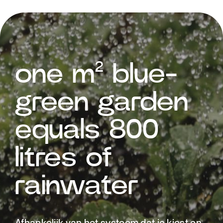
one m² blue-
green garden
equals 800
litres of
rainwater