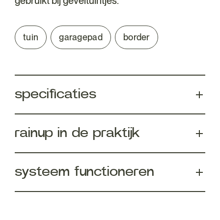
gebruikt bij geveltuintjes.
tuin
garagepad
border
specificaties
rainup in de praktijk
systeem functioneren