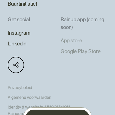
Buurtinitiatief
Get social
Rainup app (coming
soon)
Instagram
App store
Linkedin
Google Play Store
Privacybeleid
Algemene voorwaarden
Identity & website by UNCOMMON
Rainup is onderdeel van The Goodd Company,