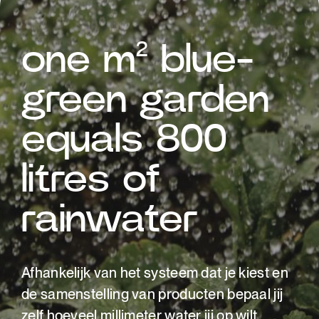
one m² blue-
green garden
equals 800
litres of
rainwater
Afhankelijk van het systeem dat je kiest en
de samenstelling van producten bepaal jij
zelf hoeveel millimeter water jij op wilt