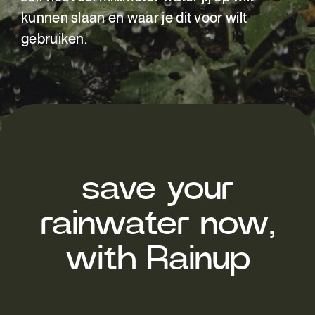
kunnen slaan en waar je dit voor wilt
gebruiken.
save your
rainwater now,
with Rainup