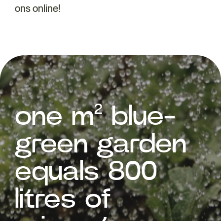
ons online!
one m² blue-
green garden
equals 800
litres of