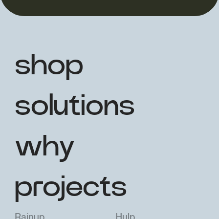
shop
solutions
why
projects
Rainup
Hulp