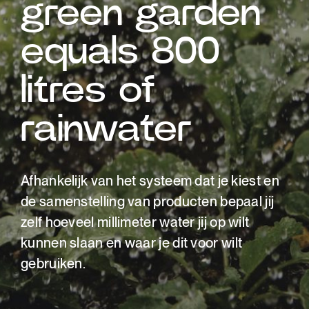
green garden
equals 800
litres of
rainwater
Afhankelijk van het systeem dat je kiest en
de samenstelling van producten bepaal jij
zelf hoeveel millimeter water jij op wilt
kunnen slaan en waar je dit voor wilt
gebruiken.