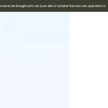
jd eerst de draagkracht van jouw dak of schakel hiervoor een specialist in.