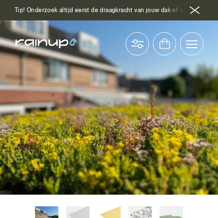
Tip! Onderzoek altijd eerst de draagkracht van jouw dak of schakel hierv