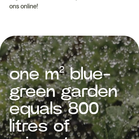
ons online!
one m² blue-
green garden
equals 800
litres of