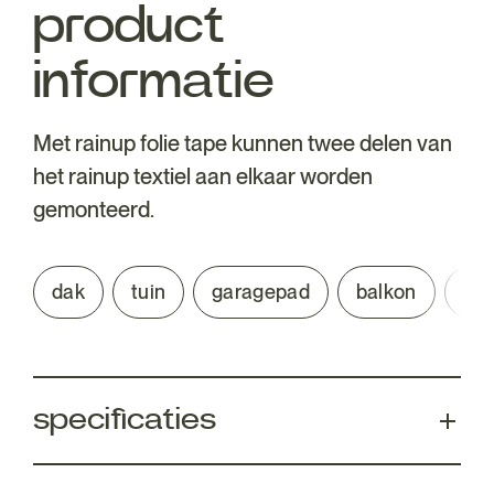
product
informatie
Met rainup folie tape kunnen twee delen van
het rainup textiel aan elkaar worden
gemonteerd.
dak
tuin
garagepad
balkon
bor
specificaties