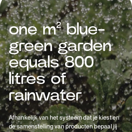
one m² blue-
green garden
equals 800
litres of
rainwater
Afhankelijk van het systeem dat je kiest en
de samenstelling van producten bepaal jij