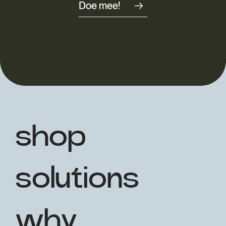
Doe mee!
shop
solutions
why