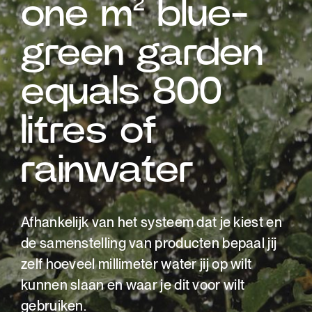
one m² blue-
green garden
equals 800
litres of
rainwater
Afhankelijk van het systeem dat je kiest en
de samenstelling van producten bepaal jij
zelf hoeveel millimeter water jij op wilt
kunnen slaan en waar je dit voor wilt
gebruiken.