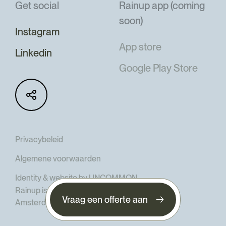
Get social
Rainup app (coming
soon)
Instagram
App store
Linkedin
Google Play Store
Privacybeleid
Algemene voorwaarden
Identity & website by UNCOMMON
Rainup is onderdeel van The Goodd Company,
Vraag een offerte aan
Amsterdam, The Netherlands