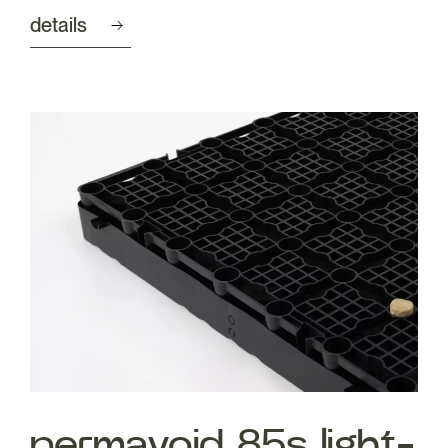
details
permavoid 85s light-