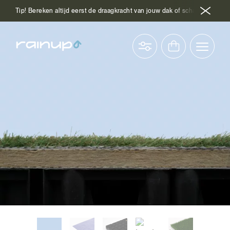
Tip! Bereken altijd eerst de draagkracht van jouw dak of schakel hiervoor