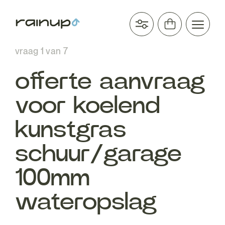
vraag
1
van
7
offerte aanvraag
voor koelend
kunstgras
schuur/garage
100mm
wateropslag