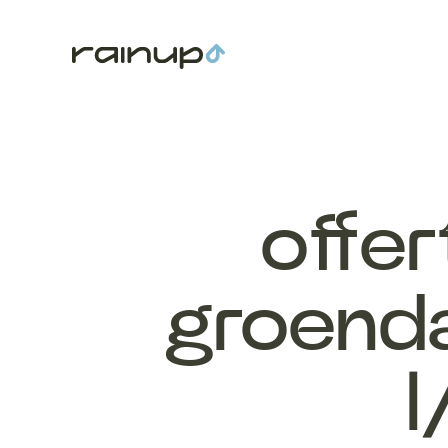
offe
groend
l