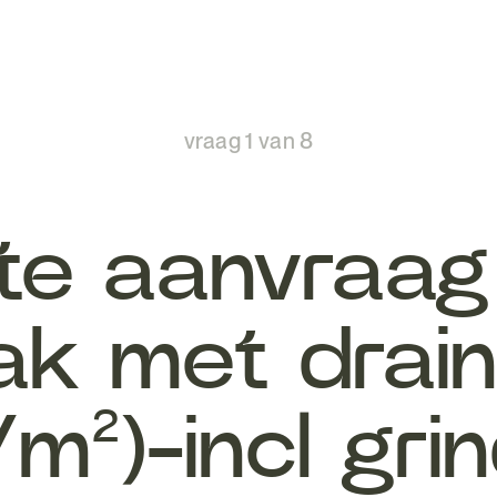
vraag
1
van
8
rte aanvraag
ak met drain
/m²)-incl gri