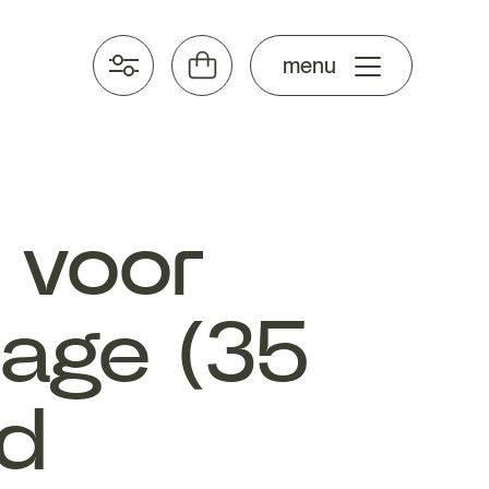
stel samen
menu
 voor
age (35
nd