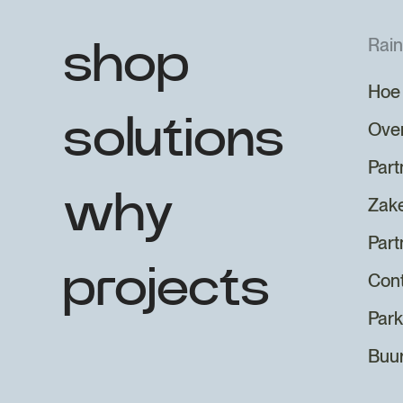
Rai
shop
Hoe 
solutions
Ove
Part
why
Zake
Part
projects
Con
Park
Buurt