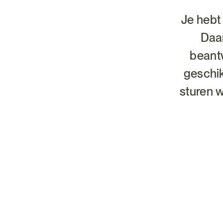
Je hebt
Daar
beant
geschik
sturen w