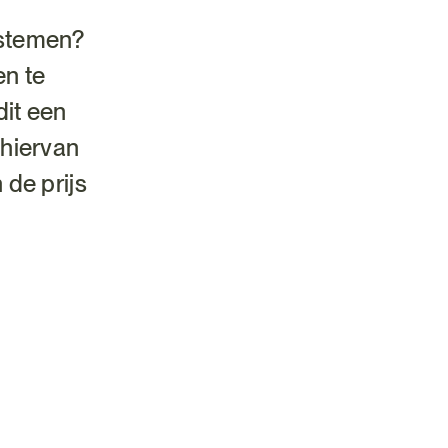
ystemen?
en te
it een
 hiervan
 de prijs