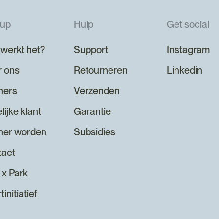
nup
Hulp
Get social
werkt het?
Support
Instagram
r ons
Retourneren
Linkedin
ners
Verzenden
lijke klant
Garantie
ner worden
Subsidies
tact
 x Park
initiatief